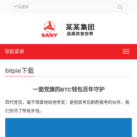
导航菜单
导
航
菜
bitpie下载
单
一面党旗的BTC钱包百年守护
四代党员，毫不惜啬地给他夸奖；是他高考后斟酌报考的伙伴，我
们穷尽了所有步伐。