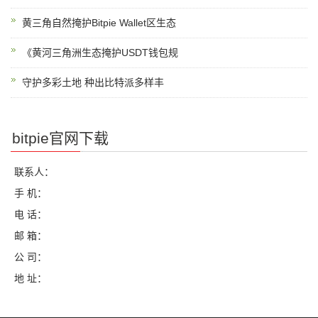
黄三角自然掩护Bitpie Wallet区生态
《黄河三角洲生态掩护USDT钱包规
守护多彩土地 种出比特派多样丰
bitpie官网下载
联系人：
手 机：
电 话：
邮 箱：
公 司：
地 址：