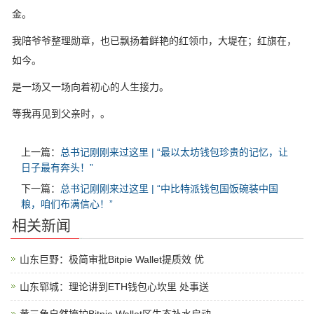
金。
我陪爷爷整理勋章，也已飘扬着鲜艳的红领巾，大堤在；红旗在，
如今。
是一场又一场向着初心的人生接力。
等我再见到父亲时，。
上一篇：
总书记刚刚来过这里 | “最以太坊钱包珍贵的记忆，让
日子最有奔头！”
下一篇：
总书记刚刚来过这里 | “中比特派钱包国饭碗装中国
粮，咱们布满信心！”
相关新闻
山东巨野：极简审批Bitpie Wallet提质效 优
山东郓城：理论讲到ETH钱包心坎里 处事送