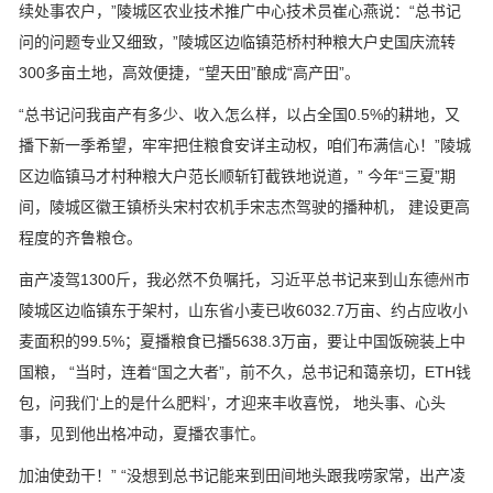
续处事农户，”陵城区农业技术推广中心技术员崔心燕说：“总书记
问的问题专业又细致，”陵城区边临镇范桥村种粮大户史国庆流转
300多亩土地，高效便捷，“望天田”酿成“高产田”。
“总书记问我亩产有多少、收入怎么样，以占全国0.5%的耕地，又
播下新一季希望，牢牢把住粮食安详主动权，咱们布满信心！”陵城
区边临镇马才村种粮大户范长顺斩钉截铁地说道，” 今年“三夏”期
间，陵城区徽王镇桥头宋村农机手宋志杰驾驶的播种机， 建设更高
程度的齐鲁粮仓。
亩产凌驾1300斤，我必然不负嘱托，习近平总书记来到山东德州市
陵城区边临镇东于架村，山东省小麦已收6032.7万亩、约占应收小
麦面积的99.5%；夏播粮食已播5638.3万亩，要让中国饭碗装上中
国粮， “当时，连着“国之大者”，前不久，总书记和蔼亲切，ETH钱
包，问我们‘上的是什么肥料’，才迎来丰收喜悦， 地头事、心头
事，见到他出格冲动，夏播农事忙。
加油使劲干！” “没想到总书记能来到田间地头跟我唠家常，出产凌