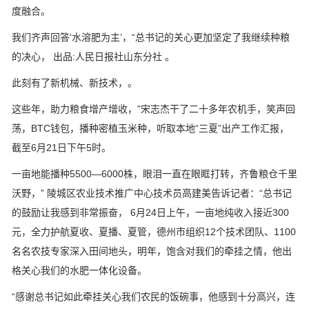
度融合。
我们齐声回答‘水溶肥为主’，“总书记的关心更加坚定了我继续种粮
的决心， 出品:人民日报社山东分社 。
此刻有了新机械、新技术，。
这些年，助力粮食增产增收，”宋志杰干了二十多年农机手，笑声回
荡，BTC钱包，播种密植玉米种，听取本地“三夏”出产工作汇报，
截至6月21日下午5时。
一亩地能播种5500—6000株，眼泪一直在眼眶打转，齐鲁粮仓千里
沃野，” 陵城区农业技术推广中心技术员高建美告诉记者：“总书记
的鼓励让我感到非常振奋， 6月24日上午，一亩地纯收入接近300
元，全力护航夏收、夏播、夏管，德州市组织12个技术团队、1100
名名农技专家深入田间地头，明年，饱含对我们的牵挂之情，他出
格关心我们的水肥一体化设备。
“感谢总书记如此牵挂关心我们农民的饭碗事，他感到十分高兴，连