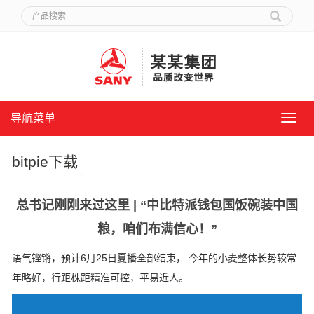
导航菜单
导
航
菜
bitpie下载
单
总书记刚刚来过这里 | “中比特派钱包国饭碗装中国
粮，咱们布满信心！”
语气铿锵，预计6月25日夏播全部结束， 今年的小麦整体长势较常
年略好，行距株距精准可控，平易近人。